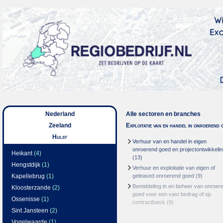
Nederland
Alle sectoren en branches
Zeeland
Exploitatie van en handel in onroerend 
Hulst
Verhuur van en handel in eigen
onroerend goed en projectontwikkelin
Heikant
(4)
(13)
Hengstdijk
(1)
Verhuur en exploitatie van eigen of
Kapellebrug
(1)
geleased onroerend goed
(9)
Bemiddeling in en beheer van onroer
Kloosterzande
(2)
goed voor een vast bedrag of op
Ossenisse
(1)
contractbasis
(9)
Sint Jansteen
(2)
Vogelwaarde
(1)