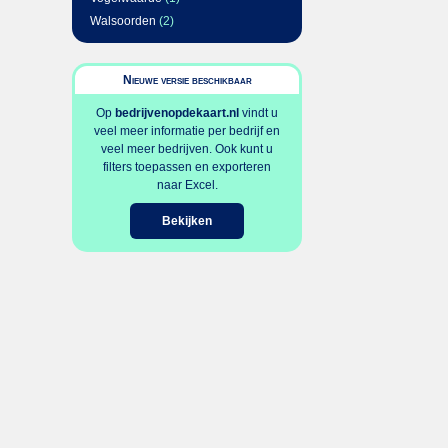
Walsoorden
(2)
Nieuwe versie beschikbaar
Op
bedrijvenopdekaart.nl
vindt u
veel meer informatie per bedrijf en
veel meer bedrijven. Ook kunt u
filters toepassen en exporteren
naar Excel.
Bekijken