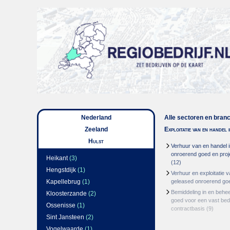
Nederland
Alle sectoren en bran
Zeeland
Exploitatie van en handel
Hulst
Verhuur van en handel i
onroerend goed en proj
Heikant
(3)
(12)
Hengstdijk
(1)
Verhuur en exploitatie v
Kapellebrug
(1)
geleased onroerend go
Bemiddeling in en behe
Kloosterzande
(2)
goed voor een vast bed
Ossenisse
(1)
contractbasis
(9)
Sint Jansteen
(2)
Vogelwaarde
(1)