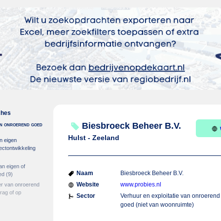
ches
 in onroerend goed
Biesbroeck Beheer B.V.
Hulst - Zeeland
n eigen
ectontwikkeling
an eigen of
Naam
Biesbroeck Beheer B.V.
ed
(9)
Website
www.probies.nl
er van onroerend
rag of op
Sector
Verhuur en exploitatie van onroerend
goed (niet van woonruimte)