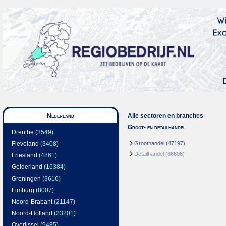
Nederland
Alle sectoren en branches
Groot- en detailhandel
Drenthe
(3549)
Flevoland
(3408)
Groothandel
(47197)
Detailhandel
(86606)
Friesland
(4861)
Gelderland
(16384)
Groningen
(3616)
Limburg
(8007)
Noord-Brabant
(21147)
Noord-Holland
(23201)
Overijssel
(9485)