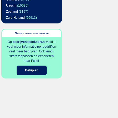
Utrecht
(10035)
Zeeland
(3197)
Zuid-Holland
(26913)
Nieuwe versie beschikbaar
Op
bedrijvenopdekaart.nl
vindt u
veel meer informatie per bedrijf en
veel meer bedrijven. Ook kunt u
filters toepassen en exporteren
naar Excel.
Bekijken