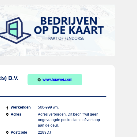
s) B.V.
www.huawei.com
Werkenden
500-999 wn.
Adres
Adres verborgen. Dit bedrijf wil geen
ongevraagde postreclame of verkoop
aan de deur.
Postcode
2289DJ