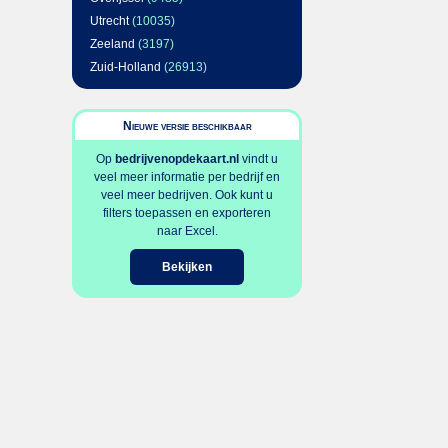
Utrecht
(10035)
Zeeland
(3197)
Zuid-Holland
(26913)
Nieuwe versie beschikbaar
Op
bedrijvenopdekaart.nl
vindt u
veel meer informatie per bedrijf en
veel meer bedrijven. Ook kunt u
filters toepassen en exporteren
naar Excel.
Bekijken