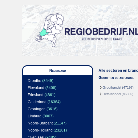
Nederland
Alle sectoren en bran
Groot- en detailhandel
Drenthe
(3549)
Flevoland
(3408)
Groothandel
(47197)
Detailhandel
(86606)
Friesland
(4861)
Gelderland
(16384)
Groningen
(3616)
Limburg
(8007)
Noord-Brabant
(21147)
Noord-Holland
(23201)
Overijssel
(9485)