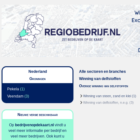
Nederland
Alle sectoren en branches
Groningen
Winning van delfstoffen
Overige winning van delfstoffen
Pekela
(1)
Veendam
(3)
Winning van steen, zand en klei
(1)
Winning van delfstoffen, n.e.g.
(3)
Nieuwe versie beschikbaar
Op
bedrijvenopdekaart.nl
vindt u
veel meer informatie per bedrijf en
veel meer bedrijven. Ook kunt u