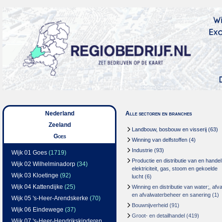
Nederland
Alle sectoren en branches
Zeeland
Landbouw, bosbouw en visserij
(63)
Goes
Winning van delfstoffen
(4)
Industrie
(93)
Wijk 01 Goes
(1719)
Productie en distributie van en handel
Wijk 02 Wilhelminadorp
(34)
elektriciteit, gas, stoom en gekoelde
Wijk 03 Kloetinge
(92)
lucht
(6)
Wijk 04 Kattendijke
(25)
Winning en distributie van water;, afva
en afvalwaterbeheer en sanering
(1)
Wijk 05 's-Heer-Arendskerke
(70)
Bouwnijverheid
(91)
Wijk 06 Eindewege
(37)
Groot- en detailhandel
(419)
Wijk 07 's-Heer-Hendrikskinderen