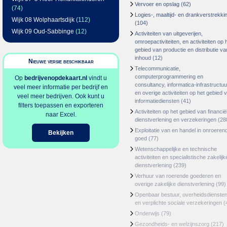
Vervoer en opslag
(62)
(74)
Logies-, maaltijd- en drankverstrekki
Wijk 08 Wolphaartsdijk
(112)
(104)
Wijk 09 Oud-Sabbinge
(12)
Activiteiten van uitgeverijen,
omroepactiviteiten, en activiteiten op 
gebied van productie en distributie va
inhoud
(12)
Nieuwe versie beschikbaar
Telecommunicatie,
computerprogrammering en
Op
bedrijvenopdekaart.nl
vindt u
consultancy, informatica-infrastructuu
veel meer informatie per bedrijf en
en overige activiteiten op het gebied 
veel meer bedrijven. Ook kunt u
informatiediensten
(41)
filters toepassen en exporteren
Activiteiten op het gebied van financië
naar Excel.
dienstverlening en verzekeringen
(28
Exploitatie van en handel in onroeren
Bekijken
goed
(77)
Wetenschappelijke en technische
activiteiten en specialistische zakelijk
dienstverlening
(239)
Verhuur van roerende goederen en
overige zakelijke dienstverlening
(99)
Openbaar bestuur, overheidsdienste
en verplichte sociale verzekeringen
(
Onderwijs
(79)
Gezondheids- en welzijnszorg
(217)