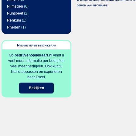
gebied van informatie
Nijmegen
(6)
Nunspeet
(2)
Renkum
(1)
Rheden
(1)
Nieuwe versie beschikbaar
Op
bedrijvenopdekaart.nl
vindt u
veel meer informatie per bedrijf en
veel meer bedrijven. Ook kunt u
filters toepassen en exporteren
naar Excel.
Bekijken