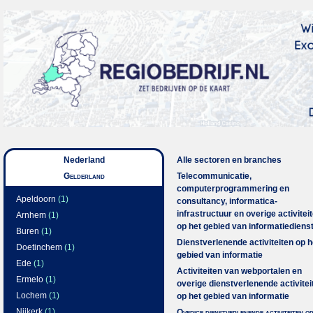
Nederland
Alle sectoren en branches
Gelderland
Telecommunicatie,
computerprogrammering en
Apeldoorn
(1)
consultancy, informatica-
infrastructuur en overige activitei
Arnhem
(1)
op het gebied van informatiediens
Buren
(1)
Dienstverlenende activiteiten op h
Doetinchem
(1)
gebied van informatie
Ede
(1)
Activiteiten van webportalen en
Ermelo
(1)
overige dienstverlenende activitei
Lochem
(1)
op het gebied van informatie
Nijkerk
(1)
Overige dienstverlenende activiteiten op