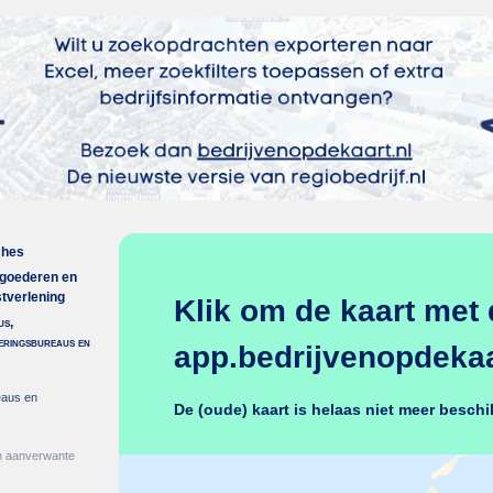
ches
 goederen en
stverlening
Klik om de kaart met 
us,
veringsbureaus en
app.bedrijvenopdekaar
reaus en
De (oude) kaart is helaas niet meer beschi
n aanverwante