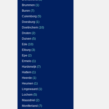
Brummen
(1)
Buren
(7)
Culemborg
(5)
Doesburg
(1)
Doetinchem
(10)
Druten
(2)
Duiven
(5)
Ede
(10)
Elburg
(3)
Epe
(2)
Ermelo
(1)
Harderwijk
(7)
Hattem
(1)
Heerde
(1)
Heumen
(1)
Lingewaard
(1)
Lochem
(5)
Maasdriel
(2)
Montferland
(7)