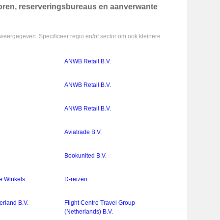
atoren, reserveringsbureaus en aanverwante
weergegeven. Specificeer regio en/of sector om ook kleinere
ANWB Retail B.V.
ANWB Retail B.V.
ANWB Retail B.V.
Aviatrade B.V.
Bookunited B.V.
e Winkels
D-reizen
erland B.V.
Flight Centre Travel Group
(Netherlands) B.V.