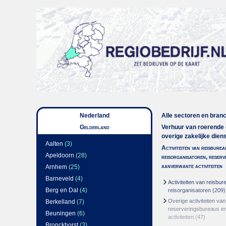
Nederland
Alle sectoren en bran
Gelderland
Verhuur van roerende
overige zakelijke dien
Aalten
(3)
Activiteiten van reisburea
Apeldoorn
(28)
reisorganisatoren, reser
aanverwante activiteiten
Arnhem
(25)
Barneveld
(4)
Activiteiten van reisbu
Berg en Dal
(4)
reisorganisatoren
(209)
Overige activiteiten van
Berkelland
(7)
reserveringsbureaus e
Beuningen
(6)
activiteiten
(47)
Bronckhorst
(3)