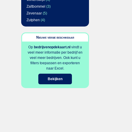
Zaltbommel
(3)
Zevenaar
(5)
Zutphen
(4)
Nieuwe versie beschikbaar
Op
bedrijvenopdekaart.nl
vindt u
veel meer informatie per bedrijf en
veel meer bedrijven. Ook kunt u
filters toepassen en exporteren
naar Excel.
Bekijken