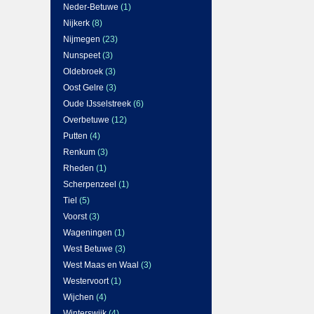
Neder-Betuwe
(1)
Nijkerk
(8)
Nijmegen
(23)
Nunspeet
(3)
Oldebroek
(3)
Oost Gelre
(3)
Oude IJsselstreek
(6)
Overbetuwe
(12)
Putten
(4)
Renkum
(3)
Rheden
(1)
Scherpenzeel
(1)
Tiel
(5)
Voorst
(3)
Wageningen
(1)
West Betuwe
(3)
West Maas en Waal
(3)
Westervoort
(1)
Wijchen
(4)
Winterswijk
(4)