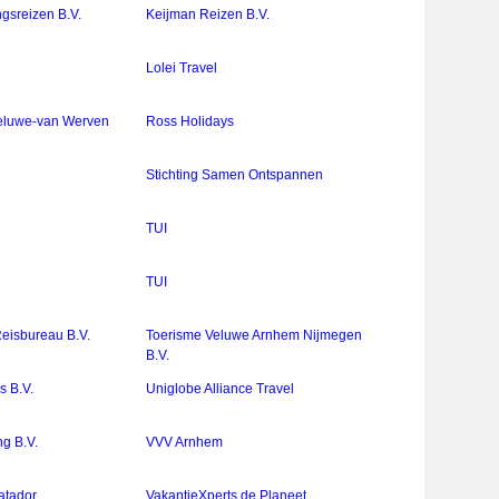
gsreizen B.V.
Keijman Reizen B.V.
Lolei Travel
eluwe-van Werven
Ross Holidays
Stichting Samen Ontspannen
TUI
TUI
Reisbureau B.V.
Toerisme Veluwe Arnhem Nijmegen
B.V.
s B.V.
Uniglobe Alliance Travel
g B.V.
VVV Arnhem
atador
VakantieXperts de Planeet