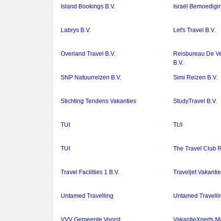
Island Bookings B.V.
Israël Bemoedigin
Labrys B.V.
Let's Travel B.V.
Overland Travel B.V.
Reisbureau De V
B.V.
SNP Natuurreizen B.V.
Simi Reizen B.V.
Stichting Tendens Vakanties
StudyTravel B.V.
TUI
TUI
TUI
The Travel Club 
Travel Facilities 1 B.V.
Traveljet Vakantie
Untamed Travelling
Untamed Travellin
VVV Gemeente Voorst
VakantieXperts M