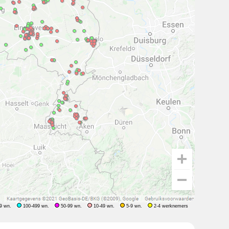
9 wn.
100-499 wn.
50-99 wn.
10-49 wn.
5-9 wn.
2-4 werknemers