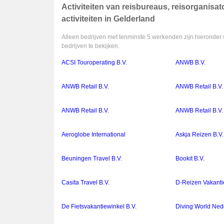
Activiteiten van reisbureaus, reisorganis
activiteiten in Gelderland
Alleen bedrijven met tenminste 5 werkenden zijn hieronder 
bedrijven te bekijken.
ACSI Touroperating B.V.
ANWB B.V.
ANWB Retail B.V.
ANWB Retail B.V.
ANWB Retail B.V.
ANWB Retail B.V.
Aeroglobe International
Askja Reizen B.V.
Beuningen Travel B.V.
Bookit B.V.
Casita Travel B.V.
D-Reizen Vakanti
De Fietsvakantiewinkel B.V.
Diving World Ned