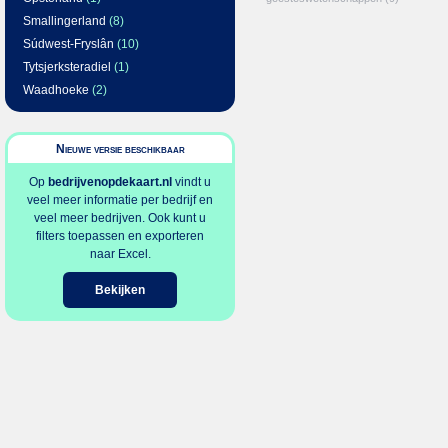
Smallingerland
(8)
Súdwest-Fryslân
(10)
Tytsjerksteradiel
(1)
Waadhoeke
(2)
Nieuwe versie beschikbaar
Op
bedrijvenopdekaart.nl
vindt u
veel meer informatie per bedrijf en
veel meer bedrijven. Ook kunt u
filters toepassen en exporteren
naar Excel.
Bekijken