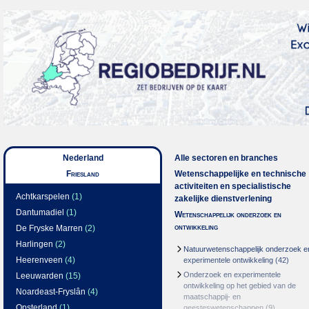
Nederland
Alle sectoren en branches
Friesland
Wetenschappelijke en technische
activiteiten en specialistische
Achtkarspelen
(1)
zakelijke dienstverlening
Dantumadiel
(1)
Wetenschappelijk onderzoek en
ontwikkeling
De Fryske Marren
(2)
Harlingen
(2)
Natuurwetenschappelijk onderzoek e
Heerenveen
(4)
experimentele ontwikkeling
(42)
Onderzoek en experimentele
Leeuwarden
(15)
ontwikkeling op het gebied van de
Noardeast-Fryslân
(4)
maatschappij- en
Opsterland
(1)
geesteswetenschappen
(9)