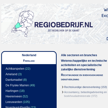
Nederland
Alle sectoren en branches
Friesland
Wetenschappelijke en technische
activiteiten en specialistische
Achtkarspelen
(22)
zakelijke dienstverlening
Ameland
(3)
Rechtskundige en boekhoudkundige
dienstverlening
Dantumadiel
(8)
De Fryske Marren
(49)
Rechtskundige dienstverlening
(153)
Harlingen
(18)
Accountancy, belastingadvisering en
boekhoudadministratie
(372)
Heerenveen
(52)
Leeuwarden
(105)
Noardeast-Fryslân
(23)