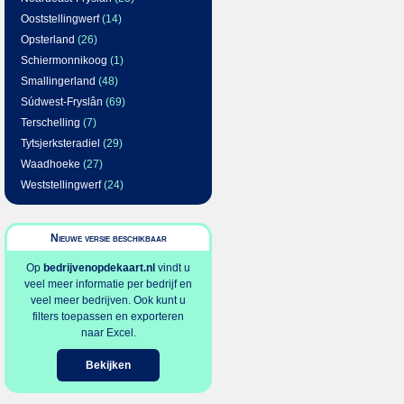
Ooststellingwerf
(14)
Opsterland
(26)
Schiermonnikoog
(1)
Smallingerland
(48)
Súdwest-Fryslân
(69)
Terschelling
(7)
Tytsjerksteradiel
(29)
Waadhoeke
(27)
Weststellingwerf
(24)
Nieuwe versie beschikbaar
Op
bedrijvenopdekaart.nl
vindt u
veel meer informatie per bedrijf en
veel meer bedrijven. Ook kunt u
filters toepassen en exporteren
naar Excel.
Bekijken