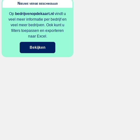
Nieuwe versie beschikbaar
Op
bedrijvenopdekaart.nl
vindt u
veel meer informatie per bedrijf en
veel meer bedrijven. Ook kunt u
filters toepassen en exporteren
naar Excel.
Bekijken