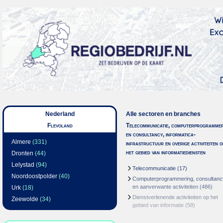
Nederland
Alle sectoren en branches
Flevoland
Telecommunicatie, computerprogrammer
en consultancy, informatica-
Almere
(331)
infrastructuur en overige activiteiten o
het gebied van informatiediensten
Dronten
(44)
Lelystad
(94)
Telecommunicatie
(17)
Noordoostpolder
(40)
Computerprogrammering, consultanc
en aanverwante activiteiten
(486)
Urk
(18)
Dienstverlenende activiteiten op het
Zeewolde
(34)
gebied van informatie
(58)