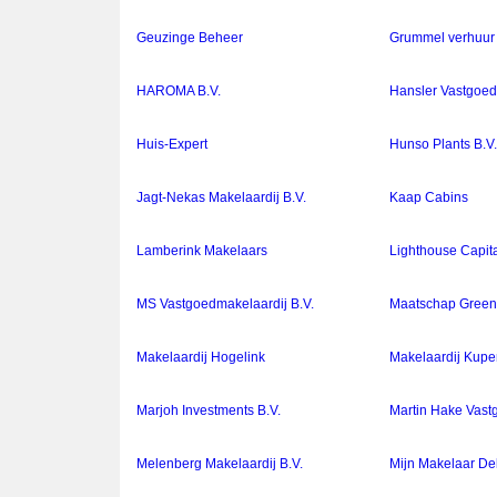
Geuzinge Beheer
Grummel verhuur
HAROMA B.V.
Hansler Vastgoed
Huis-Expert
Hunso Plants B.V
Jagt-Nekas Makelaardij B.V.
Kaap Cabins
Lamberink Makelaars
Lighthouse Capita
MS Vastgoedmakelaardij B.V.
Maatschap Gree
Makelaardij Hogelink
Makelaardij Kuper
Marjoh Investments B.V.
Martin Hake Vast
Melenberg Makelaardij B.V.
Mijn Makelaar De