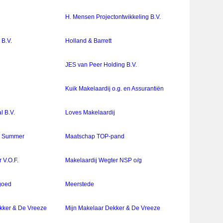
H. Mensen Projectontwikkeling B.V.
 B.V.
Holland & Barrett
.
JES van Peer Holding B.V.
Kuik Makelaardij o.g. en Assurantiën
l B.V.
Loves Makelaardij
n Summer
Maatschap TOP-pand
 V.O.F.
Makelaardij Wegter NSP o/g
goed
Meerstede
kker & De Vreeze
Mijn Makelaar Dekker & De Vreeze