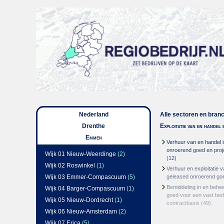
Nederland
Alle sectoren en bran
Drenthe
Exploitatie van en handel
Emmen
Verhuur van en handel i
onroerend goed en proj
Wijk 01 Nieuw-Weerdinge
(2)
(12)
Wijk 02 Roswinkel
(1)
Verhuur en exploitatie v
Wijk 03 Emmer-Compascuum
(5)
geleased onroerend go
Bemiddeling in en behe
Wijk 04 Barger-Compascuum
(1)
goed voor een vast bed
Wijk 05 Nieuw-Dordrecht
(1)
contractbasis
(49)
Wijk 06 Nieuw-Amsterdam
(2)
Wijk 07 Erica
(5)