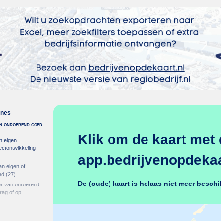
ches
 in onroerend goed
Klik om de kaart met 
n eigen
ectontwikkeling
app.bedrijvenopdekaar
an eigen of
ed
(27)
De (oude) kaart is helaas niet meer beschi
er van onroerend
rag of op