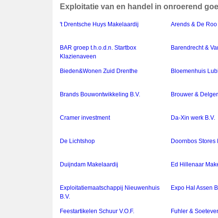
Exploitatie van en handel in onroerend g
't Drentsche Huys Makelaardij
Arends & De Roo 
BAR groep t.h.o.d.n. Startbox
Barendrecht & Van
Klazienaveen
Bieden&Wonen Zuid Drenthe
Bloemenhuis Lu
Brands Bouwontwikkeling B.V.
Brouwer & Delger
Cramer investment
Da-Xin werk B.V.
De Lichtshop
Doornbos Stores 
Duijndam Makelaardij
Ed Hillenaar Make
Exploitatiemaatschappij Nieuwenhuis
Expo Hal Assen B
B.V.
Feestartikelen Schuur V.O.F.
Fuhler & Soeteven