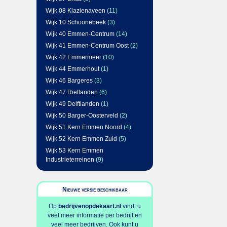
Wijk 08 Klazienaveen
(11)
Wijk 10 Schoonebeek
(3)
Wijk 40 Emmen-Centrum
(14)
Wijk 41 Emmen-Centrum Oost
(2)
Wijk 42 Emmermeer
(10)
Wijk 44 Emmerhout
(1)
Wijk 46 Bargeres
(3)
Wijk 47 Rietlanden
(6)
Wijk 49 Delftlanden
(1)
Wijk 50 Barger-Oosterveld
(2)
Wijk 51 Kern Emmen Noord
(4)
Wijk 52 Kern Emmen Zuid
(5)
Wijk 53 Kern Emmen
Industrieterreinen
(9)
Nieuwe versie beschikbaar
Op
bedrijvenopdekaart.nl
vindt u
veel meer informatie per bedrijf en
veel meer bedrijven. Ook kunt u