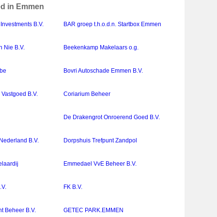
oed in Emmen
Investments B.V.
BAR groep t.h.o.d.n. Startbox Emmen
 Nie B.V.
Beekenkamp Makelaars o.g.
bbe
Bovri Autoschade Emmen B.V.
 Vastgoed B.V.
Coriarium Beheer
De Drakengrot Onroerend Goed B.V.
Nederland B.V.
Dorpshuis Trefpunt Zandpol
laardij
Emmedael VvE Beheer B.V.
.V.
FK B.V.
t Beheer B.V.
GETEC PARK.EMMEN