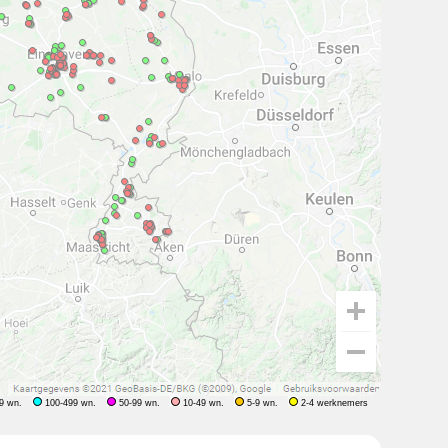
9 wn.
100-499 wn.
50-99 wn.
10-49 wn.
5-9 wn.
2-4 werknemers