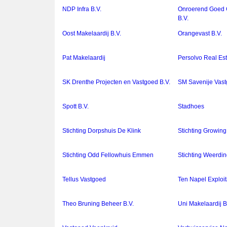
NDP Infra B.V.
Onroerend Goed 
B.V.
Oost Makelaardij B.V.
Orangevast B.V.
Pat Makelaardij
Persolvo Real Est
SK Drenthe Projecten en Vastgoed B.V.
SM Savenije Vast
Spott B.V.
Stadhoes
Stichting Dorpshuis De Klink
Stichting Growi
Stichting Odd Fellowhuis Emmen
Stichting Weerdi
Tellus Vastgoed
Ten Napel Exploita
Theo Bruning Beheer B.V.
Uni Makelaardij B