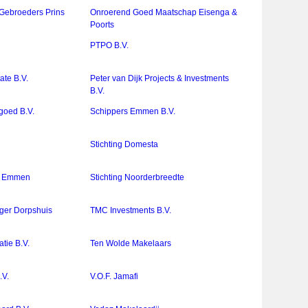
Gebroeders Prins
Onroerend Goed Maatschap Eisenga &
Poorts
PTPO B.V.
ate B.V.
Peter van Dijk Projects & Investments
B.V.
goed B.V.
Schippers Emmen B.V.
Stichting Domesta
ng Emmen
Stichting Noorderbreedte
nger Dorpshuis
TMC Investments B.V.
tie B.V.
Ten Wolde Makelaars
.V.
V.O.F. Jamafi