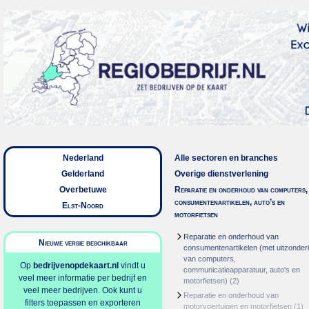
Nederland
Alle sectoren en branches
Gelderland
Overige dienstverlening
Overbetuwe
Reparatie en onderhoud van computers,
consumentenartikelen, auto’s en
Elst-Noord
motorfietsen
Reparatie en onderhoud van
Nieuwe versie beschikbaar
consumentenartikelen (met uitzonder
van computers,
Op
bedrijvenopdekaart.nl
vindt u
communicatieapparatuur, auto's en
veel meer informatie per bedrijf en
motorfietsen)
(2)
veel meer bedrijven. Ook kunt u
Reparatie en onderhoud van
filters toepassen en exporteren
motorvoertuigen en motorfietsen
(1)