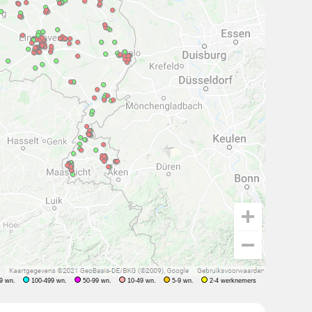
9 wn.
100-499 wn.
50-99 wn.
10-49 wn.
5-9 wn.
2-4 werknemers