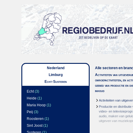
Nederland
Alle sectoren en bran
Limburg
Activiteiten van uitgeverij
omroepactiviteiten, en acti
Echt-Susteren
gebied van productie en di
inhoud
Echt
(3)
Heide
(1)
Activiteiten van uitgever
Maria Hoop
(1)
Productie en distributie
video- en televisiepro
Peij
(3)
audio, maken van gelu
Roosteren
(1)
uitgeven van muzieko
Sint Joost
(1)
Susteren
(1)