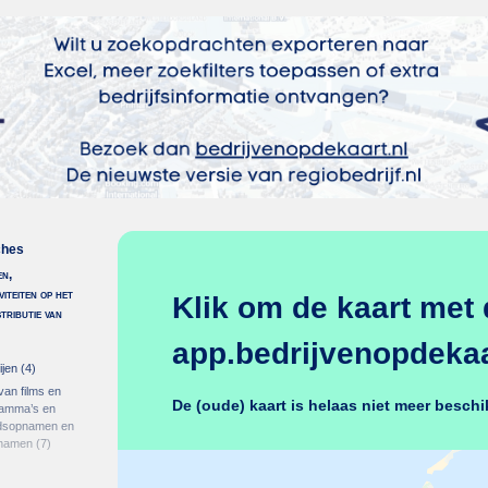
ches
en,
viteiten op het
Klik om de kaart met 
stributie van
app.bedrijvenopdekaar
ijen
(4)
 van films en
De (oude) kaart is helaas niet meer beschi
gramma’s en
idsopnamen en
pnamen
(7)