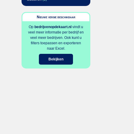
Nieuwe versie beschikbaar
Op
bedrijvenopdekaart.nl
vindt u
veel meer informatie per bedrijf en
veel meer bedrijven. Ook kunt u
filters toepassen en exporteren
naar Excel.
Bekijken