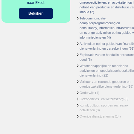
naar Excel.
omroepactiviteiten, en activiteiten op 
gebied van productie en distributie va
inhoud
(2)
Bekijken
Telecommunicatie,
computerprogrammering en
consultancy, informatica-infrastructuu
en overige activiteiten op het gebied 
informatiediensten
(4)
Activiteiten op het gebied van financië
dienstverlening en verzekeringen
(51
Exploitatie van en handel in onroeren
goed
(8)
Wetenschappelijke en technische
activiteiten en specialistische zakelijk
dienstverlening
(22)
Verhuur van roerende goederen en
overige zakelijke dienstverlening
(18)
Onderwijs
(1)
Gezondheids- en welzijnszorg
(6)
Kunst, cultuur, sport en recreatie-
activiteiten
(3)
Overige dienstverlening
(14)