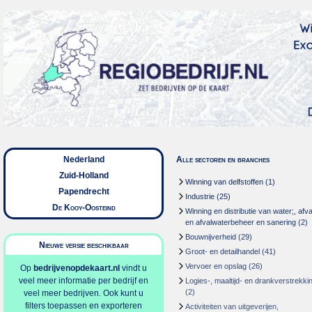
Nederland
Alle sectoren en branches
Zuid-Holland
Winning van delfstoffen
(1)
Papendrecht
Industrie
(25)
De Kooy-Oosteind
Winning en distributie van water;, afva
en afvalwaterbeheer en sanering
(2)
Bouwnijverheid
(29)
Nieuwe versie beschikbaar
Groot- en detailhandel
(41)
Vervoer en opslag
(26)
Op
bedrijvenopdekaart.nl
vindt u
veel meer informatie per bedrijf en
Logies-, maaltijd- en drankverstrekki
(2)
veel meer bedrijven. Ook kunt u
filters toepassen en exporteren
Activiteiten van uitgeverijen,