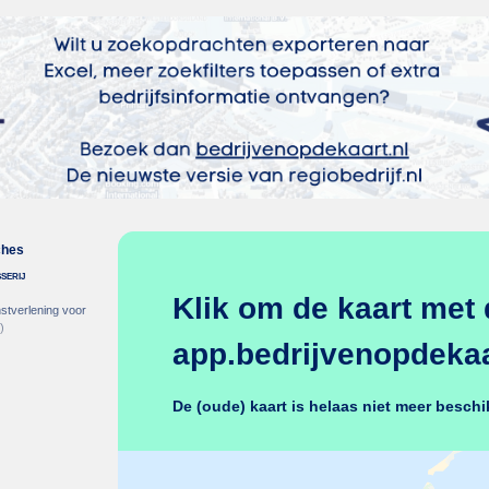
ches
serij
Klik om de kaart met 
stverlening voor
)
app.bedrijvenopdekaar
De (oude) kaart is helaas niet meer beschi