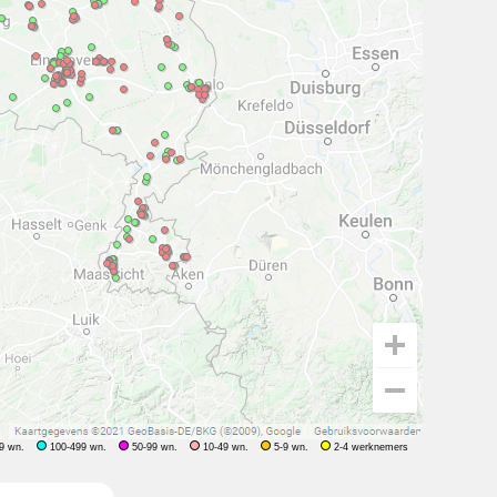
9 wn.
100-499 wn.
50-99 wn.
10-49 wn.
5-9 wn.
2-4 werknemers