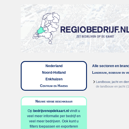
Nederland
Alle sectoren en bran
Noord-Holland
Landbouw, bosbouw en vis
Enkhuizen
Landbouw, jacht en dien
Centrum en Havens
de landbouw en jacht
(1
Nieuwe versie beschikbaar
Op
bedrijvenopdekaart.nl
vindt u
veel meer informatie per bedrijf en
veel meer bedrijven. Ook kunt u
filters toepassen en exporteren