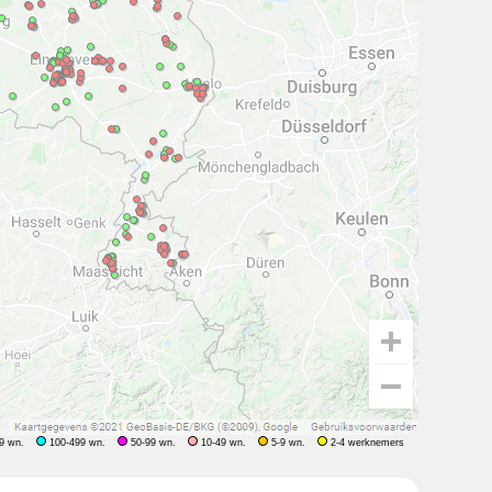
9 wn.
100-499 wn.
50-99 wn.
10-49 wn.
5-9 wn.
2-4 werknemers