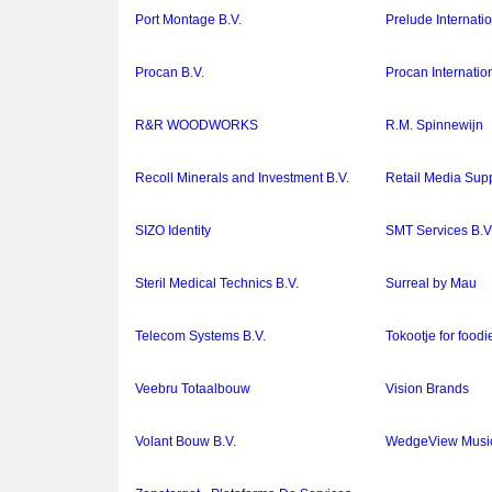
Port Montage B.V.
Prelude Internatio
Procan B.V.
Procan Internation
R&R WOODWORKS
R.M. Spinnewijn
Recoll Minerals and Investment B.V.
Retail Media Supp
SIZO Identity
SMT Services B.V
Steril Medical Technics B.V.
Surreal by Mau
Telecom Systems B.V.
Tokootje for foodi
Veebru Totaalbouw
Vision Brands
Volant Bouw B.V.
WedgeView Music 