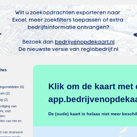
ches
Klik om de kaart met 
ingsmiddelen
(6)
ken
(2)
app.bedrijvenopdekaar
ng
(2)
rdiging van
urk, met
De (oude) kaart is helaas niet meer beschi
len;
len van riet en
ied van drukwerk