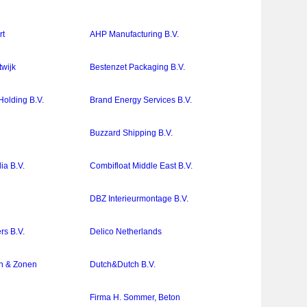
rt
AHP Manufacturing B.V.
twijk
Bestenzet Packaging B.V.
Holding B.V.
Brand Energy Services B.V.
Buzzard Shipping B.V.
ia B.V.
Combifloat Middle East B.V.
DBZ Interieurmontage B.V.
rs B.V.
Delico Netherlands
n & Zonen
Dutch&Dutch B.V.
Firma H. Sommer, Beton