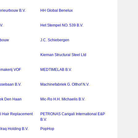
erieurbouw B.V.
HH Global Benelux
V.
Het Stempel NO. 539 B.V.
rbouw
J.C. Schiebergen
Kiernan Structural Steel Ltd
makerij VOF
MEDTIMELAB B.V.
ssebaan B.V.
Machinefabriek G. Olthof N.V.
iek Den Haan
Mic-Ro H.H. Michaelis B.V.
l Hair Replacement
PETRONAS Carigali International E&P
B.V.
 Iraq Holding B.V.
PopHop