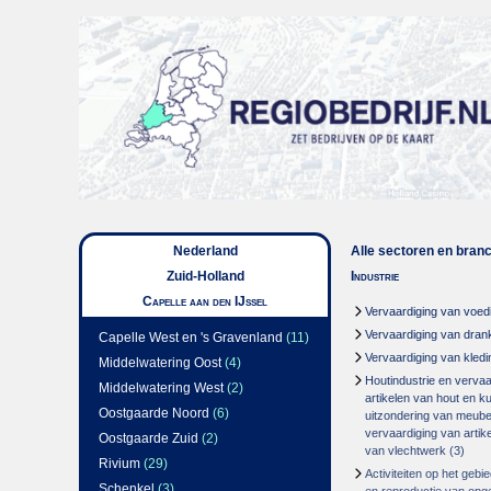
Nederland
Alle sectoren en bran
Zuid-Holland
Industrie
Capelle aan den IJssel
Vervaardiging van voed
Vervaardiging van dran
Capelle West en 's Gravenland
(11)
Vervaardiging van kledi
Middelwatering Oost
(4)
Houtindustrie en vervaa
Middelwatering West
(2)
artikelen van hout en k
Oostgaarde Noord
(6)
uitzondering van meube
vervaardiging van artike
Oostgaarde Zuid
(2)
van vlechtwerk
(3)
Rivium
(29)
Activiteiten op het geb
Schenkel
(3)