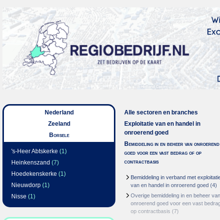
Nederland
Alle sectoren en branches
Zeeland
Exploitatie van en handel in
onroerend goed
Borsele
Bemiddeling in en beheer van onroerend
's-Heer Abtskerke
(1)
goed voor een vast bedrag of op
contractbasis
Heinkenszand
(7)
Hoedekenskerke
(1)
Bemiddeling in verband met exploitati
Nieuwdorp
(1)
van en handel in onroerend goed
(4)
Overige bemiddeling in en beheer va
Nisse
(1)
onroerend goed voor een vast bedrag
op contractbasis
(7)