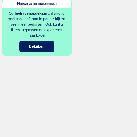
Nieuwe versie beschikbaar
Op
bedrijvenopdekaart.nl
vindt u
veel meer informatie per bedrijf en
veel meer bedrijven. Ook kunt u
filters toepassen en exporteren
naar Excel.
Bekijken