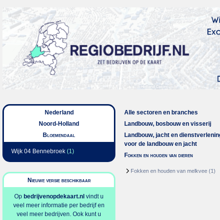
Nederland
Alle sectoren en branches
Noord-Holland
Landbouw, bosbouw en visserij
Bloemendaal
Landbouw, jacht en dienstverlenin
voor de landbouw en jacht
Wijk 04 Bennebroek
(1)
Fokken en houden van dieren
Fokken en houden van melkvee
(1)
Nieuwe versie beschikbaar
Op
bedrijvenopdekaart.nl
vindt u
veel meer informatie per bedrijf en
veel meer bedrijven. Ook kunt u