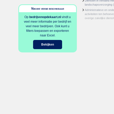
Diensten in verband m
landschapsverzorging
(
Nieuwe versie beschikbaar
Administratieve en ond
activiteiten ten behoev
Op
bedrijvenopdekaart.nl
vindt u
overige zakelijke dienst
veel meer informatie per bedrijf en
veel meer bedrijven. Ook kunt u
filters toepassen en exporteren
naar Excel.
Bekijken