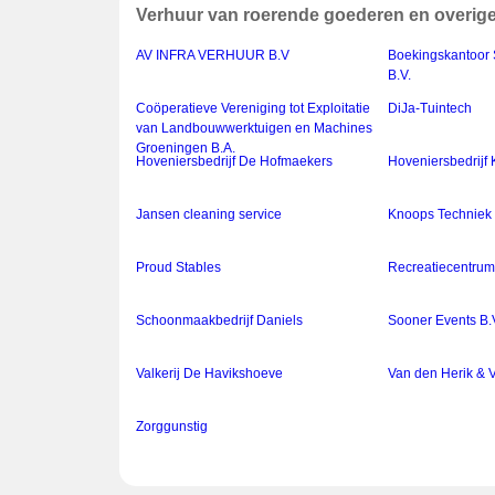
Verhuur van roerende goederen en overige z
AV INFRA VERHUUR B.V
Boekingskantoor 
B.V.
Coöperatieve Vereniging tot Exploitatie
DiJa-Tuintech
van Landbouwwerktuigen en Machines
Groeningen B.A.
Hoveniersbedrijf De Hofmaekers
Hoveniersbedrijf 
Jansen cleaning service
Knoops Techniek
Proud Stables
Recreatiecentrum
Schoonmaakbedrijf Daniels
Sooner Events B.
Valkerij De Havikshoeve
Van den Herik & V
Zorggunstig