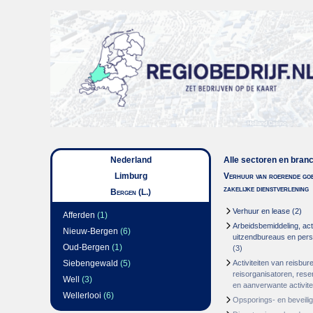
Nederland
Alle sectoren en bran
Limburg
Verhuur van roerende goe
zakelijke dienstverlening
Bergen (L.)
Verhuur en lease
(2)
Afferden
(1)
Arbeidsbemiddeling, acti
Nieuw-Bergen
(6)
uitzendbureaus en per
Oud-Bergen
(1)
(3)
Siebengewald
(5)
Activiteiten van reisbur
reisorganisatoren, res
Well
(3)
en aanverwante activite
Wellerlooi
(6)
Opsporings- en beveili