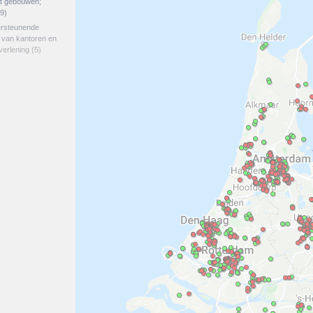
et gebouwen;
9)
ersteunende
e van kantoren en
verlening
(5)