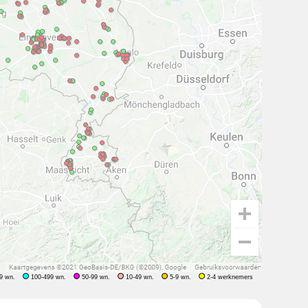
9 wn.
100-499 wn.
50-99 wn.
10-49 wn.
5-9 wn.
2-4 werknemers