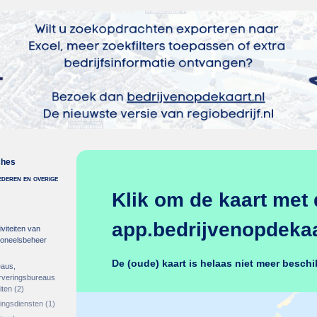
ches
deren en overige
Klik om de kaart met 
app.bedrijvenopdekaar
viteiten van
soneelsbeheer
De (oude) kaart is helaas niet meer beschi
eaus,
erveringsbureaus
iten
(2)
gingsdiensten
(1)