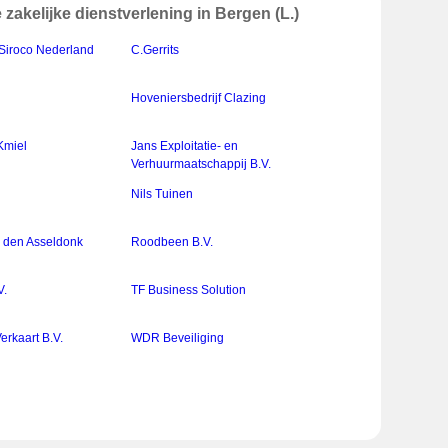
akelijke dienstverlening in Bergen (L.)
Siroco Nederland
C.Gerrits
Hoveniersbedrijf Clazing
Kmiel
Jans Exploitatie- en
Verhuurmaatschappij B.V.
Nils Tuinen
 den Asseldonk
Roodbeen B.V.
V.
TF Business Solution
erkaart B.V.
WDR Beveiliging