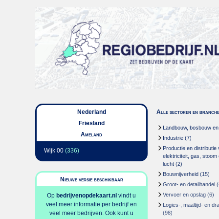
Nederland
Alle sectoren en branch
Friesland
Landbouw, bosbouw en v
Ameland
Industrie
(7)
Productie en distributie
Wijk 00
(336)
elektriciteit, gas, stoo
lucht
(2)
Bouwnijverheid
(15)
Nieuwe versie beschikbaar
Groot- en detailhandel
(
Vervoer en opslag
(6)
Op
bedrijvenopdekaart.nl
vindt u
veel meer informatie per bedrijf en
Logies-, maaltijd- en d
veel meer bedrijven. Ook kunt u
(98)