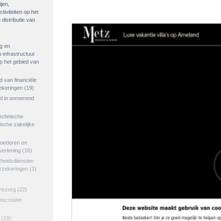
ijen,
tiviteiten op het
distributie van
g en
-infrastructuur
op het gebied van
ed van financiële
zekeringen
(19)
el in onroerend
echnische
tische zakelijke
goederen en
verlening
(16)
rheidsdiensten
erzekeringen
(1)
jnszorg
(22)
 recreatie-
(19)