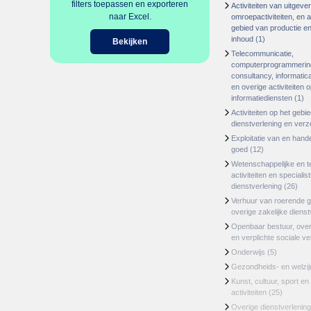
filters toepassen en exporteren
Activiteiten van uitgever
naar Excel.
omroepactiviteiten, en ac
gebied van productie en 
inhoud
(1)
Bekijken
Telecommunicatie,
computerprogrammerin
consultancy, informatica
en overige activiteiten 
informatiediensten
(1)
Activiteiten op het gebi
dienstverlening en ver
Exploitatie van en hand
goed
(12)
Wetenschappelijke en t
activiteiten en specialis
dienstverlening
(26)
Verhuur van roerende 
overige zakelijke dienst
Openbaar bestuur, ove
en verplichte sociale v
Onderwijs
(5)
Gezondheids- en welzi
Kunst, cultuur, sport en
activiteiten
(25)
Overige dienstverlening