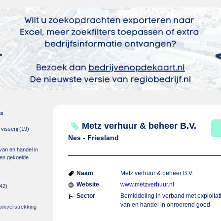
es
Metz verhuur & beheer B.V.
isserij
(19)
Nes - Friesland
 van en handel in
m en gekoelde
Naam
Metz verhuur & beheer B.V.
Website
www.metzverhuur.nl
42)
Sector
Bemiddeling in verband met exploitat
van en handel in onroerend goed
rankverstrekking