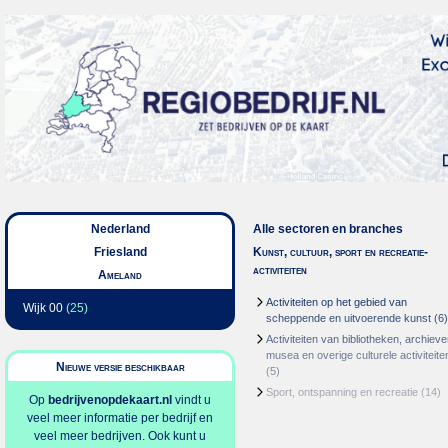
Nederland
Alle sectoren en branches
Friesland
Kunst, cultuur, sport en recreatie-
activiteiten
Ameland
Activiteiten op het gebied van
Wijk 00
(25)
scheppende en uitvoerende kunst
(6)
Activiteiten van bibliotheken, archieve
musea en overige culturele activiteite
Nieuwe versie beschikbaar
(5)
Sport, ontspanning en recreatie
(14)
Op
bedrijvenopdekaart.nl
vindt u
veel meer informatie per bedrijf en
veel meer bedrijven. Ook kunt u